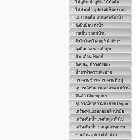
ไม้ถูพื้น ผ้าถูพื้น ไม้ดันฝุ่น
ไม้ปาดน้ำ อุปกรณ์เช็ดกระจก
แปรงขัดพื้น แปรงขัดห้องน้ำ
ถังบีบม็อป ถังน้ำ
รถเข็น รถแม่บ้าน
ผ้าไมโครไฟเบอร์ ผ้าต่างๆ
ถุงมือยาง รองเท้าบูท
ป้ายเตือน ฟ็อกกี้
ถังขยะ, ที่วางถังขยะ
น้ำยาทำความสะอาด
กระดาษชำระ-กระดาษทิชชู่
อุปกรณ์ทำความสะอาด แม่บ้าน
สินค้า Champion
อุปกรณ์ทำความสะอาด Unger
เครื่องพ่นแอลกอฮอล์-เป่ามือ
เครื่องฉีดน้ำแรงดันสูง ทั่วไป
เครื่องฉีดน้ำ งานอุตสาหกรรม
งานสวน อุปกรณ์ทำสวน