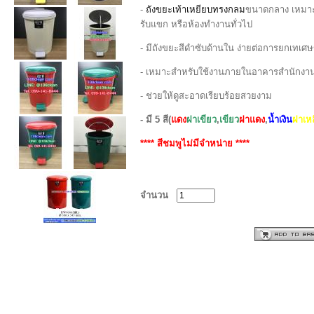
-
ถังขยะเท้าเหยียบทรงกลม
ขนาดกลาง เหมาะก
รับแขก หรือห้องทำงานทั่วไป
- มีถังขยะสีดำซับด้านใน ง่ายต่อการยกเทเศ
- เหมาะสำหรับใช้งานภายในอาคารสำนักงาน
- ช่วยให้ดูสะอาดเรียบร้อยสวยงาม
- มี 5 สี(
แดง
ฝาเขียว
,
เขียว
ฝาแดง
,
น้ำเงิน
ฝาเห
**** สีชมพูไม่มีจำหน่าย ****
จำนวน