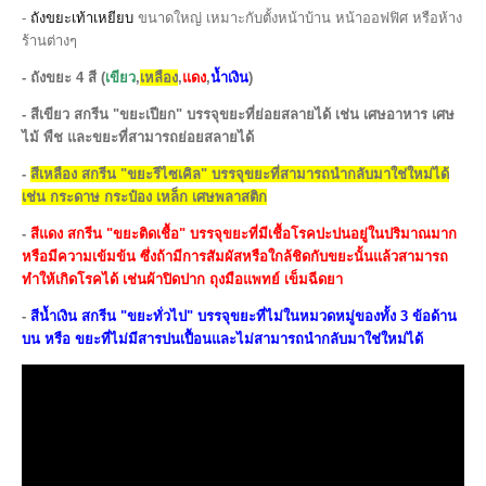
-
ถังขยะเท้าเหยียบ
ขนาดใหญ่ เหมาะกับตั้งหน้าบ้าน หน้าออฟฟิศ หรือห้าง
ร้านต่างๆ
- ถังขยะ 4 สี (
เขียว
,
เหลือง
,
แดง
,
น้ำเงิน
)
-
สีเขียว สกรีน "ขยะเปียก" บรรจุขยะที่ย่อยสลายได้ เช่น เศษอาหาร เศษ
ไม้ พืช และขยะที่สามารถย่อยสลายได้
-
สีเหลือง สกรีน "ขยะรีไซเคิล" บรรจุขยะที่สามารถนำกลับมาใช่ใหม่ได้
เช่น กระดาษ กระป๋อง เหล็ก เศษพลาสติก
-
สีแดง สกรีน "ขยะติดเชื้อ" บรรจุขยะที่มีเชื้อโรคปะปนอยู่ในปริมาณมาก
หรือมีความเข้มข้น ซึ่งถ้ามีการ​สัมผัสหรือใกล้ชิดกับขยะนั้นแล้วสามารถ
ทำให้เกิดโรคได้ เช่นผ้าปิดปาก ถุงมือแพทย์ เข็มฉีดยา
-
สีน้ำเงิน สกรีน "ขยะทั่วไป" บรรจุขยะที่ไม่ในหมวดหมู่ของทั้ง 3 ข้อด้าน
บน หรือ ขยะที่ไม่มีสารปนเปื้อนและไม่สามารถนำกลับมาใช่ใหม่ได้