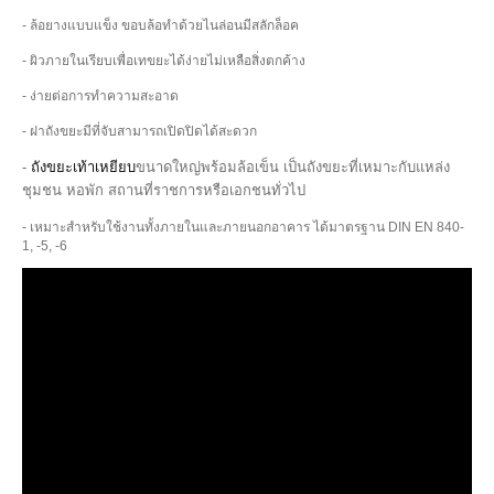
- ล้อยางแบบแข็ง ขอบล้อทำด้วยไนล่อนมีสลักล็อค
- ผิวภายในเรียบเพื่อเทขยะได้ง่ายไม่เหลือสิ่งตกค้าง
- ง่ายต่อการทำความสะอาด
- ฝาถังขยะมีที่จับสามารถเปิดปิดได้สะดวก
-
ถังขยะเท้าเหยียบ
ขนาดใหญ่พร้อมล้อเข็น เป็นถังขยะที่เหมาะกับแหล่ง
ชุมชน หอพัก สถานที่ราชการหรือเอกชนทั่วไป
- เหมาะสำหรับใช้งานทั้งภายในและภายนอกอาคาร ได้มาตรฐาน DIN EN 840-
1, -5, -6