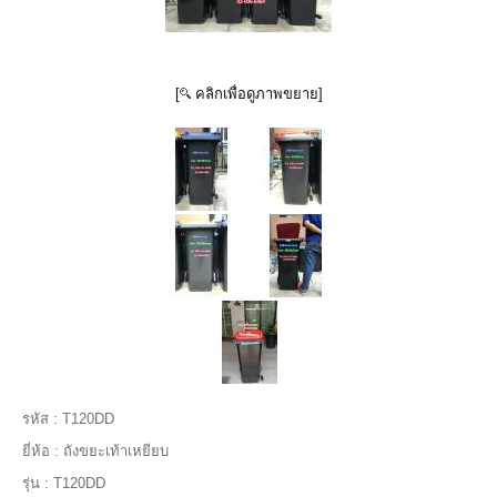
[
คลิกเพื่อดูภาพขยาย]
รหัส :
T120DD
ยี่ห้อ :
ถังขยะเท้าเหยียบ
รุ่น :
T120DD