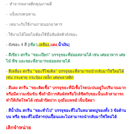
- ทำจากพลาสติกคุณภาพดี
- แข็งแรงทนทาน
- เหมาะกับใช้งานภายนอกอาคาร
- ใช้งานได้โดยไม่ต้องใช้มือสัมผัสตัวถังขยะ
- ถังขยะ 4 สี (
เขียว
,
เหลือง
,
แดง
,
น้ำเงิน
)
-
สีเขียว สกรีน "ขยะเปียก" บรรจุขยะที่ย่อยสลายได้ เช่น เศษอาหาร เศษ
ไม้ พืช และขยะที่สามารถย่อยสลายได้
-
สีเหลือง สกรีน "ขยะรีไซเคิล" บรรจุขยะที่สามารถนำกลับมาใช่ใหม่ได้
เช่น กระดาษ กระป๋อง เหล็ก เศษพลาสติก
-
สีแดง สกรีน "ขยะติดเชื้อ" บรรจุขยะที่มีเชื้อโรคปะปนอยู่ในปริมาณมาก
หรือมีความเข้มข้น ซึ่งถ้ามีการ​สัมผัสหรือใกล้ชิดกับขยะนั้นแล้วสามารถ
ทำให้เกิดโรคได้ เช่นผ้าปิดปาก ถุงมือแพทย์ เข็มฉีดยา
-
สีน้ำเงิน สกรีน "ขยะทั่วไป" บรรจุขยะที่ไม่ในหมวดหมู่ของทั้ง 3 ข้อด้าน
บน หรือ ขยะที่ไม่มีสารปนเปื้อนและไม่สามารถนำกลับมาใช่ใหม่ได้
เลิกจำหน่าย