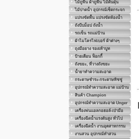
ไม้ถูพื้น ผ้าถูพื้น ไม้ดันฝุ่น
ไม้ปาดน้ำ อุปกรณ์เช็ดกระจก
แปรงขัดพื้น แปรงขัดห้องน้ำ
ถังบีบม็อป ถังน้ำ
รถเข็น รถแม่บ้าน
ผ้าไมโครไฟเบอร์ ผ้าต่างๆ
ถุงมือยาง รองเท้าบูท
ป้ายเตือน ฟ็อกกี้
ถังขยะ, ที่วางถังขยะ
น้ำยาทำความสะอาด
กระดาษชำระ-กระดาษทิชชู่
อุปกรณ์ทำความสะอาด แม่บ้าน
สินค้า Champion
อุปกรณ์ทำความสะอาด Unger
เครื่องพ่นแอลกอฮอล์-เป่ามือ
เครื่องฉีดน้ำแรงดันสูง ทั่วไป
เครื่องฉีดน้ำ งานอุตสาหกรรม
งานสวน อุปกรณ์ทำสวน