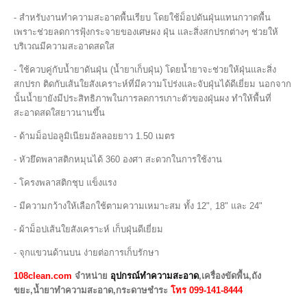
- สำหรับงานทำความสะอาดพื้นเรียบ โดยใช้ม็อปดันฝุ่นแทนกวาดพื้น
เพราะช่วยลดการฟุ้งกระจายของเศษผง ฝุ่น และสิ่งสกปรกต่างๆ ช่วยให้
บริเวณมีความสะอาดสดใส
- ใช้ควบคู่กับน้ำยาดันฝุ่น (น้ำยาเก็บฝุ่น) โดยน้ำยาจะช่วยให้ฝุ่นและสิ่ง
สกปรก ติดกับเส้นใยสังเคราะห์ที่มีความโปร่งและจับฝุ่นได้ดีเยี่ยม นอกจาก
นั้นน้ำยายังมีประสิทธิภาพในการลดการเกาะตัวของฝุ่นผง ทำให้พื้นที่
สะอาดสดใสยาวนานขึ้น
- ด้ามม็อปอลูมิเนียมอัลลอยยาว 1.50 เมตร
- หัวยึดพลาสติกหมุนได้ 360 องศา สะดวกในการใช้งาน
- โครงพลาสติกชุบ แข็งแรง
- มีความกว้างให้เลือกใช้ตามความเหมาะสม ทั้ง 12", 18" และ 24"
- ผ้าม็อปเส้นใยสังเคราะห์ เก็บฝุ่นดีเยี่ยม
- จุกแขวนด้านบน ง่ายต่อการเก็บรักษา
108clean.com
จำหน่าย
อุปกรณ์ทำความสะอาด
,เครื่องขัดพื้น,ถัง
ขยะ,น้ำยาทำความสะอาด,กระดาษชำระ
โทร 099-141-8444