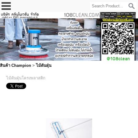
สินค้า Champion
>
ไม้ดันฝุ่น
ไม้ดันฝุ่นโครงพลาสติก