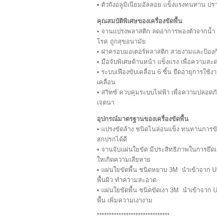
• ตัวถังอลูมิเนียมอัลลอย แข็งแรงทนทาน ป
คุณสมบัติพิเศษของเครื่องขัดพื้น
• จานแปรงพลาสติก ลดอาการพองตัวจากน้ำ ทน
โรค ถูกสุขอนามัย
• ฝาครอบมอเตอร์พลาสติก สวยงามและป้องกัน
• มือจับพิเศษด้านหน้า แข็งแรง เพื่อความสะ
• ระบบเฟืองขับเคลื่อน 6 ชิ้น ยืดอายุการใ
เคลื่อน
• สวิทซ์ ควบคุมระบบไฟฟ้า เพื่อความปลอดภ
เจตนา
อุปกรณ์มาตรฐานของเครื่องขัดพื้น
• แปรงขัดล้าง ชนิดไนล่อนแข็ง ทนทานการขั
สกปรกได้ดี
• จานจับแผ่นใยขัด มีประสิทธิภาพในการยึดเ
ใหเกิดความเสียหาย
• แผ่นใยขัดพื้น ชนิดหยาบ 3M นำเข้าจาก US
พื้นผิว ทำความสะอาด
• แผ่นใยขัดพื้น ชนิดขัดเงา 3M นำเข้าจาก US
พื้น เพิ่มความเงางาม
******************************