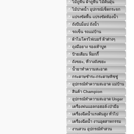
ไม้ถูพื้น ผ้าถูพื้น ไม้ดันฝุ่น
ไม้ปาดน้ำ อุปกรณ์เช็ดกระจก
แปรงขัดพื้น แปรงขัดห้องน้ำ
ถังบีบม็อป ถังน้ำ
รถเข็น รถแม่บ้าน
ผ้าไมโครไฟเบอร์ ผ้าต่างๆ
ถุงมือยาง รองเท้าบูท
ป้ายเตือน ฟ็อกกี้
ถังขยะ, ที่วางถังขยะ
น้ำยาทำความสะอาด
กระดาษชำระ-กระดาษทิชชู่
อุปกรณ์ทำความสะอาด แม่บ้าน
สินค้า Champion
อุปกรณ์ทำความสะอาด Unger
เครื่องพ่นแอลกอฮอล์-เป่ามือ
เครื่องฉีดน้ำแรงดันสูง ทั่วไป
เครื่องฉีดน้ำ งานอุตสาหกรรม
งานสวน อุปกรณ์ทำสวน