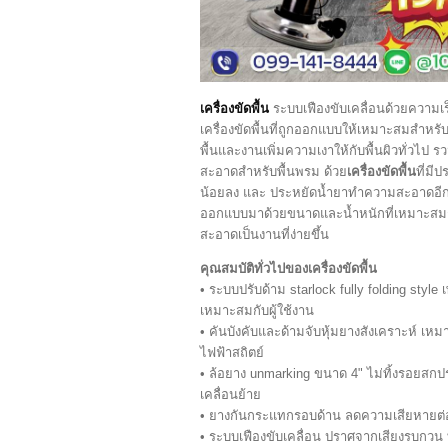
เครื่องขัดพื้น
ระบบเฟืองขับเคลื่อนด้วยความเ
เครื่องขัดพื้นที่ถูกออกแบบให้เหมาะสมสำหร
พื้นและงานเพิ่มความเงาให้กับพื้นผิวทั่วไป
สะอาดสำหรับพื้นพรม ด้วย
เครื่องขัดพื้น
ที่มี
น้อยลง และ ประหยัดน้ำยาทำความสะอาดอี
ออกแบบมาด้วยขนาดและน้ำหนักที่เหมาะสมกั
สะอาดเป็นงานที่ง่ายขึ้น
คุณสมบัติทั่วไปของเครื่องขัดพื้น
• ระบบปรับด้าม starlock fully folding style
เหมาะสมกับผู้ใช้งาน
• คันบังคับและด้ามจับหุ้มยางสังเคราะห์ เห
ไฟฟ้าสถิตย์
• ล้อยาง unmarking ขนาด 4" ไม่ทิ้งรอยสกป
เคลื่อนย้าย
• ยางกันกระแทกรอบด้าน ลดความเสียหายต่อ
• ระบบเฟืองขับเคลื่อน ปราศจากเสียงรบกว