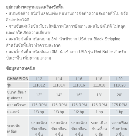
อุปกรณ์มาตรฐานของเครื่องขัดพื้น
• แปรงขัดล้าง ชนิดไนล่อนแข็ง ทนทานการขัดทำความสะอาดทั่วไป ขจัด
สิ่งสกปรกได้ดี
• จานจับแผ่นใยขัด มีประสิทธิภาพในการยึดเกาะแผ่นใยขัดได้ดี ไม่หลุด
และก่อใหเกิดความเสียหาย
• แผ่นใยขัดพื้น ชนิดหยาบ 3M นำเข้าจาก USA รุ่น Black Stripping
สำหรับขัดพื้นผิว ทำความสะอาด
• แผ่นใยขัดพื้น ชนิดขัดเงา 3M นำเข้าจาก USA รุ่น Red Buffer สำหรับ
ปั่นเงาพื้น เพิ่มความเงางาม
ข้อมูลทางเทคนิค
CHAMPION
L12
L14
L16
L18
L20
รุ่น
111012
111014
111016
111018
111020
ขนาดเส้นผ่า
12"
14"
16"
18"
20"
ศูนย์กลาง
ความเร็วรอบ
175 RPM
175 RPM
175 RPM
175 RPM
175 RPM
มอเตอร์
1/3 hp
1/3 hp
1/2 hp
1 hp
1 hp
ระบบเฟือง
ระบบเฟือง
ระบบเฟือง
ระบบเฟือง
ระบบเฟือง
ระบบขับ
ขับเคลื่อน
ขับเคลื่อน
ขับเคลื่อน
ขับเคลื่อน
ขับเคลื่อน
เคลื่อน
4 ชิ้น
4 ชิ้น
4 ชิ้น
6 ชิ้น
6 ชิ้น