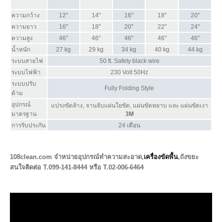
ความกว้าง
12"
14"
16"
18"
20"
ความยาว
16"
18"
20"
22"
24"
ความสูง
46"
46"
46"
46"
46"
น้ำหนัก
27 kg
29 kg
34 kg
40 kg
44 kg
ระบบสายไฟ
50 ft. Safety black wire
ระบบไฟฟ้า
230 Volt 50Hz
ระบบปรับ
Fully Folding Style
ด้าม
อุปกรณ์
แปรงขัดล้าง, จานจับแผ่นใยขัด, แผ่นขัดหยาบ และ แผ่นขัดเงา
มาตรฐาน
3M
การรับประกัน
24 เดือน
108clean.com จำหน่ายอุปกรณ์ทำความสะอาด,
เครื่องขัดพื้น
,ถังขยะ
สนใจติดต่อ T.099-141-8444 หรือ T.02-006-6464