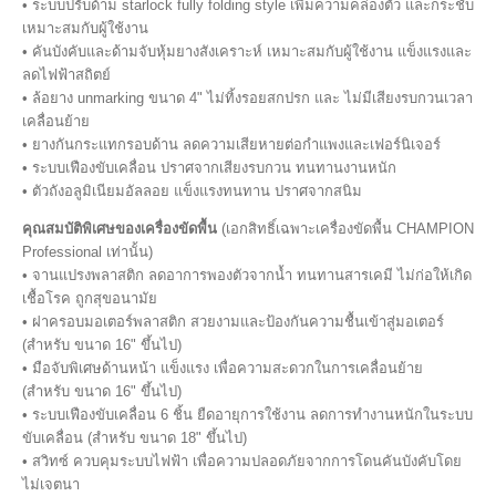
• ระบบปรับด้าม starlock fully folding style เพิ่มความคล่องตัว และกระชับ
เหมาะสมกับผู้ใช้งาน
• คันบังคับและด้ามจับหุ้มยางสังเคราะห์ เหมาะสมกับผู้ใช้งาน แข็งแรงและ
ลดไฟฟ้าสถิตย์
• ล้อยาง unmarking ขนาด 4" ไม่ทิ้งรอยสกปรก และ ไม่มีเสียงรบกวนเวลา
เคลื่อนย้าย
• ยางกันกระแทกรอบด้าน ลดความเสียหายต่อกำแพงและเฟอร์นิเจอร์
• ระบบเฟืองขับเคลื่อน ปราศจากเสียงรบกวน ทนทานงานหนัก
• ตัวถังอลูมิเนียมอัลลอย แข็งแรงทนทาน ปราศจากสนิม
คุณสมบัติพิเศษของเครื่องขัดพื้น
(เอกสิทธิ์เฉพาะเครื่องขัดพื้น CHAMPION
Professional เท่านั้น)
• จานแปรงพลาสติก ลดอาการพองตัวจากน้ำ ทนทานสารเคมี ไม่ก่อให้เกิด
เชื้อโรค ถูกสุขอนามัย
• ฝาครอบมอเตอร์พลาสติก สวยงามและป้องกันความชื้นเข้าสู่มอเตอร์
(สำหรับ ขนาด 16" ขึ้นไป)
• มือจับพิเศษด้านหน้า แข็งแรง เพื่อความสะดวกในการเคลื่อนย้าย
(สำหรับ ขนาด 16" ขึ้นไป)
• ระบบเฟืองขับเคลื่อน 6 ชิ้น ยืดอายุการใช้งาน ลดการทำงานหนักในระบบ
ขับเคลื่อน (สำหรับ ขนาด 18" ขึ้นไป)
• สวิทซ์ ควบคุมระบบไฟฟ้า เพื่อความปลอดภัยจากการโดนคันบังคับโดย
ไม่เจตนา