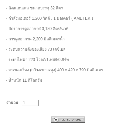
- ถังสแตนเลส ขนาดบรรจุ 32 ลิตร
- กำลังมอเตอร์ 1,200 วัตต์ , 1 มอเตอร์ ( AMETEK )
- อัตราการดูดอากาศ 3,180 ลิตร/นาที
- การดูดอากาศ 2,200 มิลลิเมตรน้ำ
- ระดับความดังของเสียง 73 เดซิเบล
- ระบบไฟฟ้า 220 โวลต์/1เฟส/50เฮิร์ท
- ขนาดเครื่อง (กว้างxยาวxสูง) 400 x 420 x 790 มิลลิเมตร
- น้ำหนัก 11 กิโลกรัม
จำนวน