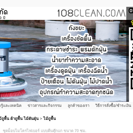
รู้และเทคนิค
ข่าวสารและกิจกรรม
ลูกค้าของเรา
วิธีการสั่งซื้อ/ชำระเงิน
้ถูพื้น ผ้าถูพื้น ไม้ดันฝุ่น
>
ไม้ถูพื้น
ชุดม็อบไมโครไฟเบอร์ แบบตีนตุ๊กแก ขนาด 70 ซม.