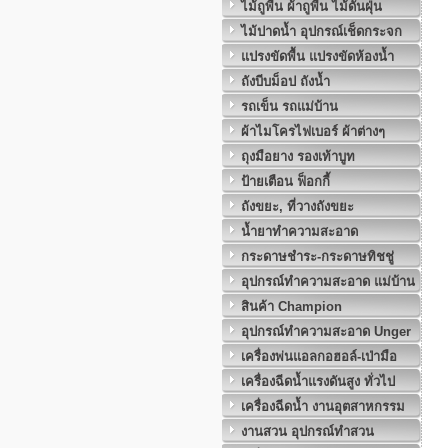
ไม้ถูพื้น ผ้าถูพื้น ไม้ดันฝุ่น
ไม้ปาดน้ำ อุปกรณ์เช็ดกระจก
แปรงขัดพื้น แปรงขัดห้องน้ำ
ถังบีบม็อป ถังน้ำ
รถเข็น รถแม่บ้าน
ผ้าไมโครไฟเบอร์ ผ้าต่างๆ
ถุงมือยาง รองเท้าบูท
ป้ายเตือน ฟ็อกกี้
ถังขยะ, ที่วางถังขยะ
น้ำยาทำความสะอาด
กระดาษชำระ-กระดาษทิชชู่
อุปกรณ์ทำความสะอาด แม่บ้าน
สินค้า Champion
อุปกรณ์ทำความสะอาด Unger
เครื่องพ่นแอลกอฮอล์-เป่ามือ
เครื่องฉีดน้ำแรงดันสูง ทั่วไป
เครื่องฉีดน้ำ งานอุตสาหกรรม
งานสวน อุปกรณ์ทำสวน