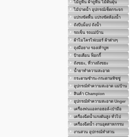
ไม้ถูพื้น ผ้าถูพื้น ไม้ดันฝุ่น
ไม้ปาดน้ำ อุปกรณ์เช็ดกระจก
แปรงขัดพื้น แปรงขัดห้องน้ำ
ถังบีบม็อป ถังน้ำ
รถเข็น รถแม่บ้าน
ผ้าไมโครไฟเบอร์ ผ้าต่างๆ
ถุงมือยาง รองเท้าบูท
ป้ายเตือน ฟ็อกกี้
ถังขยะ, ที่วางถังขยะ
น้ำยาทำความสะอาด
กระดาษชำระ-กระดาษทิชชู่
อุปกรณ์ทำความสะอาด แม่บ้าน
สินค้า Champion
อุปกรณ์ทำความสะอาด Unger
เครื่องพ่นแอลกอฮอล์-เป่ามือ
เครื่องฉีดน้ำแรงดันสูง ทั่วไป
เครื่องฉีดน้ำ งานอุตสาหกรรม
งานสวน อุปกรณ์ทำสวน