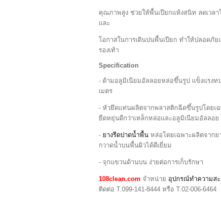
คุณภาพสูง ช่วยให้พื้นเปียกแห้งสนิท ลดเ
และ
โอกาสในการเดินปนพื้นเปียก ทำให้ปลอดภัย
รองเท้า
Specification
- ด้ามอลูมิเนียมอัลลอยหล่อขึ้นรูป แข็งแรง
เมตร
- หัวยึดแท่นผลิตจากพลาสติกฉีดขึ้นรูปโดย
ยืดหยุ่นดีกว่าเหล็กหล่อและอลูมิเนียมอัลลอย
-
ยางรีดปาดน้ำพื้น
หล่อโดยเฉพาะผลิตจากยาง
กวาดน้ำบนพื้นผิวได้ดีเยี่ยม
- จุกแขวนด้านบน ง่ายต่อการเก็บรักษา
108clean.com
จำหน่าย
อุปกรณ์ทำความส
ติดต่อ T.099-141-8444 หรือ T.02-006-6464