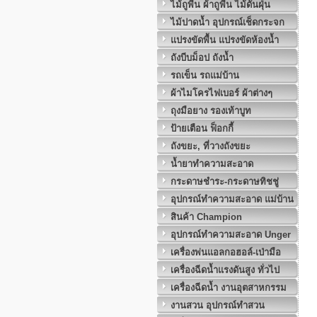
ไม้ถูพื้น ผ้าถูพื้น ไม้ดันฝุ่น
ไม้ปาดน้ำ อุปกรณ์เช็ดกระจก
แปรงขัดพื้น แปรงขัดห้องน้ำ
ถังบีบม็อป ถังน้ำ
รถเข็น รถแม่บ้าน
ผ้าไมโครไฟเบอร์ ผ้าต่างๆ
ถุงมือยาง รองเท้าบูท
ป้ายเตือน ฟ็อกกี้
ถังขยะ, ที่วางถังขยะ
น้ำยาทำความสะอาด
กระดาษชำระ-กระดาษทิชชู่
อุปกรณ์ทำความสะอาด แม่บ้าน
สินค้า Champion
อุปกรณ์ทำความสะอาด Unger
เครื่องพ่นแอลกอฮอล์-เป่ามือ
เครื่องฉีดน้ำแรงดันสูง ทั่วไป
เครื่องฉีดน้ำ งานอุตสาหกรรม
งานสวน อุปกรณ์ทำสวน