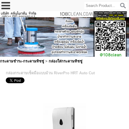
กระดาษชำระ-กระดาษทิชชู่
>
กล่องใส่กระดาษทิชชู่
กล่องกระดาษเช็ดมือแบบม้วน RiverPro HRT Auto Cut