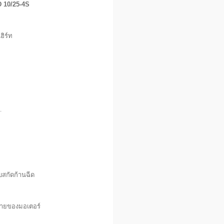
D 10/25-4S
ฮิร์ท
.
บสกัดก้านฉีด
หายของมอเตอร์