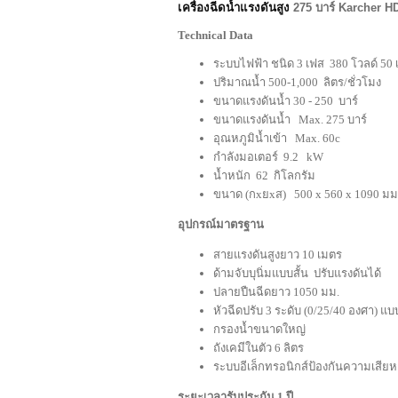
เครื่องฉีดน้ำแรงดันสูง
275 บาร์ Karcher H
Technical Data
ระบบไฟฟ้า ชนิด 3 เฟส 380 โวลด์ 50 เ
ปริมาณน้ำ 500-1,000 ลิตร/ชั่วโมง
ขนาดแรงดันน้ำ 30 - 250 บาร์
ขนาดแรงดันน้ำ Max. 275 บาร์
อุณหภูมิน้ำเข้า Max. 60c
กำลังมอเตอร์ 9.2 kW
น้ำหนัก 62 กิโลกรัม
ขนาด (กxยxส) 500 x 560 x 1090 มม
อุปกรณ์มาตรฐาน
สายแรงดันสูงยาว 10 เมตร
ด้ามจับบุนิ่มแบบสั้น ปรับแรงดันได้
ปลายปืนฉีดยาว 1050 มม.
หัวฉีดปรับ 3 ระดับ (0/25/40 องศา) แบ
กรองน้ำขนาดใหญ่
ถังเคมีในตัว 6 ลิตร
ระบบอีเล็กทรอนิกส์ป้องกันความเสีย
ระยะเวลารับประกัน 1 ปี