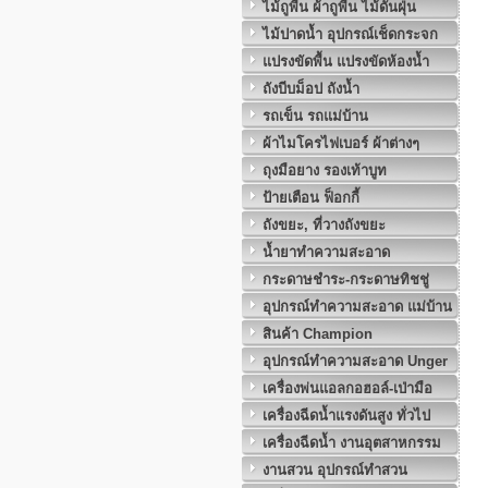
ไม้ถูพื้น ผ้าถูพื้น ไม้ดันฝุ่น
ไม้ปาดน้ำ อุปกรณ์เช็ดกระจก
แปรงขัดพื้น แปรงขัดห้องน้ำ
ถังบีบม็อป ถังน้ำ
รถเข็น รถแม่บ้าน
ผ้าไมโครไฟเบอร์ ผ้าต่างๆ
ถุงมือยาง รองเท้าบูท
ป้ายเตือน ฟ็อกกี้
ถังขยะ, ที่วางถังขยะ
น้ำยาทำความสะอาด
กระดาษชำระ-กระดาษทิชชู่
อุปกรณ์ทำความสะอาด แม่บ้าน
สินค้า Champion
อุปกรณ์ทำความสะอาด Unger
เครื่องพ่นแอลกอฮอล์-เป่ามือ
เครื่องฉีดน้ำแรงดันสูง ทั่วไป
เครื่องฉีดน้ำ งานอุตสาหกรรม
งานสวน อุปกรณ์ทำสวน