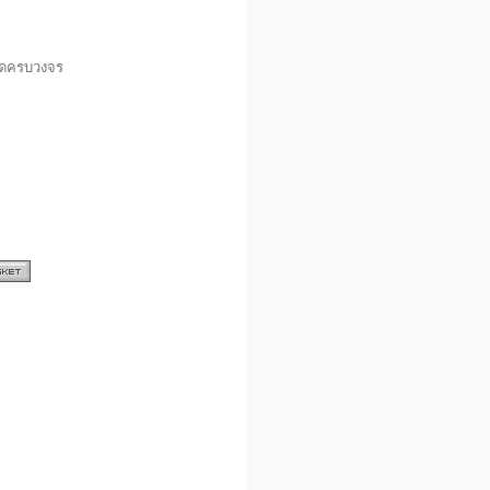
าดครบวงจร