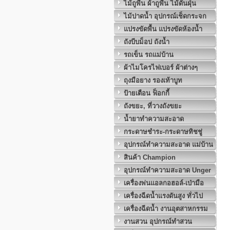
ไม้ถูพื้น ผ้าถูพื้น ไม้ดันฝุ่น
ไม้ปาดน้ำ อุปกรณ์เช็ดกระจก
แปรงขัดพื้น แปรงขัดห้องน้ำ
ถังบีบม็อป ถังน้ำ
รถเข็น รถแม่บ้าน
ผ้าไมโครไฟเบอร์ ผ้าต่างๆ
ถุงมือยาง รองเท้าบูท
ป้ายเตือน ฟ็อกกี้
ถังขยะ, ที่วางถังขยะ
น้ำยาทำความสะอาด
กระดาษชำระ-กระดาษทิชชู่
อุปกรณ์ทำความสะอาด แม่บ้าน
สินค้า Champion
อุปกรณ์ทำความสะอาด Unger
เครื่องพ่นแอลกอฮอล์-เป่ามือ
เครื่องฉีดน้ำแรงดันสูง ทั่วไป
เครื่องฉีดน้ำ งานอุตสาหกรรม
งานสวน อุปกรณ์ทำสวน