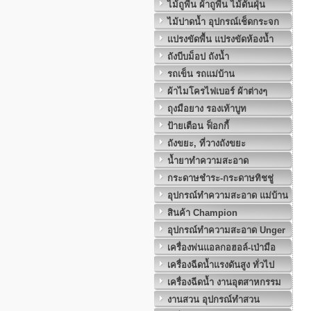
ไม้ถูพื้น ผ้าถูพื้น ไม้ดันฝุ่น
ไม้ปาดน้ำ อุปกรณ์เช็ดกระจก
แปรงขัดพื้น แปรงขัดห้องน้ำ
ถังบีบม็อป ถังน้ำ
รถเข็น รถแม่บ้าน
ผ้าไมโครไฟเบอร์ ผ้าต่างๆ
ถุงมือยาง รองเท้าบูท
ป้ายเตือน ฟ็อกกี้
ถังขยะ, ที่วางถังขยะ
น้ำยาทำความสะอาด
กระดาษชำระ-กระดาษทิชชู่
อุปกรณ์ทำความสะอาด แม่บ้าน
สินค้า Champion
อุปกรณ์ทำความสะอาด Unger
เครื่องพ่นแอลกอฮอล์-เป่ามือ
เครื่องฉีดน้ำแรงดันสูง ทั่วไป
เครื่องฉีดน้ำ งานอุตสาหกรรม
งานสวน อุปกรณ์ทำสวน