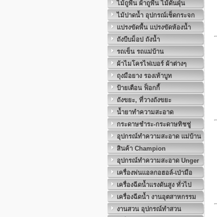
ไม้ถูพื้น ผ้าถูพื้น ไม้ดันฝุ่น
ไม้ปาดน้ำ อุปกรณ์เช็ดกระจก
แปรงขัดพื้น แปรงขัดห้องน้ำ
ถังบีบม็อป ถังน้ำ
รถเข็น รถแม่บ้าน
ผ้าไมโครไฟเบอร์ ผ้าต่างๆ
ถุงมือยาง รองเท้าบูท
ป้ายเตือน ฟ็อกกี้
ถังขยะ, ที่วางถังขยะ
น้ำยาทำความสะอาด
กระดาษชำระ-กระดาษทิชชู่
อุปกรณ์ทำความสะอาด แม่บ้าน
สินค้า Champion
อุปกรณ์ทำความสะอาด Unger
เครื่องพ่นแอลกอฮอล์-เป่ามือ
เครื่องฉีดน้ำแรงดันสูง ทั่วไป
เครื่องฉีดน้ำ งานอุตสาหกรรม
งานสวน อุปกรณ์ทำสวน