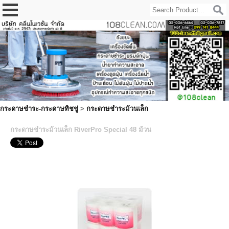
กระดาษชำระ-กระดาษทิชชู่
>
กระดาษชําระม้วนเล็ก
กระดาษชำระม้วนเล็ก RiverPro Special 48 ม้วน