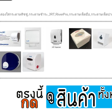
กล่องใส่กระดาษทิชชู่,กระดาษชำระ,JRT,RiverPro,กระดาษเช็ดมือ,กระดาษเช็ดปา
*****************************************************************************************
*****************************************************************************************