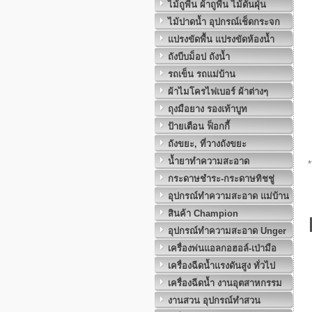
ไม้ถูพื้น ผ้าถูพื้น ไม้ดันฝุ่น
ไม้ปาดน้ำ อุปกรณ์เช็ดกระจก
แปรงขัดพื้น แปรงขัดห้องน้ำ
ถังบีบม็อป ถังน้ำ
รถเข็น รถแม่บ้าน
ผ้าไมโครไฟเบอร์ ผ้าต่างๆ
ถุงมือยาง รองเท้าบูท
ป้ายเตือน ฟ็อกกี้
ถังขยะ, ที่วางถังขยะ
น้ำยาทำความสะอาด
*
กระดาษชำระ-กระดาษทิชชู่
อุปกรณ์ทำความสะอาด แม่บ้าน
สินค้า Champion
อุปกรณ์ทำความสะอาด Unger
เครื่องพ่นแอลกอฮอล์-เป่ามือ
เครื่องฉีดน้ำแรงดันสูง ทั่วไป
เครื่องฉีดน้ำ งานอุตสาหกรรม
งานสวน อุปกรณ์ทำสวน