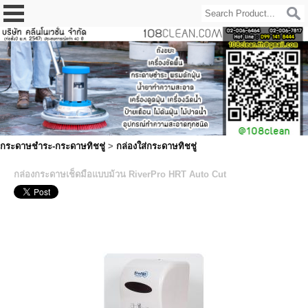
กระดาษชำระ-กระดาษทิชชู่
>
กล่องใส่กระดาษทิชชู่
กล่องกระดาษเช็ดมือแบบม้วน RiverPro HRT Auto Cut