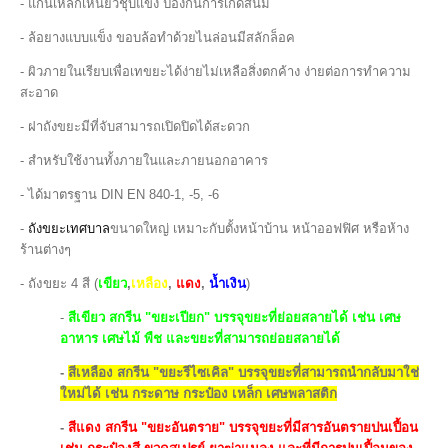
- แกนเหล็กเหนียวชุบแข็ง ป้องกันการเกิดสนิม
- ล้อยางแบบแข็ง ขอบล้อทำด้วยไนล่อนมีสลักล็อค
- ผิวภายในเรียบเพื่อเทขยะได้ง่ายไม่เหลือสิ่งตกค้าง ง่ายต่อการทำความ
สะอาด
- ฝาถังขยะมีที่จับสามารถเปิดปิดได้สะดวก
- สำหรับใช้งานทั้งภายในและภายนอกอาคาร
- ได้มาตรฐาน DIN EN 840-1, -5, -6
-
ถังขยะเทศบาล
ขนาดใหญ่ เหมาะกับตั้งหน้าบ้าน หน้าออฟฟิศ หรือห้าง
ร้านต่างๆ
-
ถังขยะ 4 สี
(
เขียว
,
เหลือง
,
แดง
,
น้ำเงิน
)
-
สีเขียว สกรีน "ขยะเปียก" บรรจุขยะที่ย่อยสลายได้ เช่น เศษ
อาหาร เศษไม้ พืช และขยะที่สามารถย่อยสลายได้
-
สีเหลือง สกรีน "ขยะรีไซเคิล" บรรจุขยะที่สามารถนำกลับมาใช่
ใหม่ได้ เช่น กระดาษ กระป๋อง เหล็ก เศษพลาสติก
-
สีแดง สกรีน "ขยะอันตราย" บรรจุขยะที่มีสารอันตรายปนเปื้อน